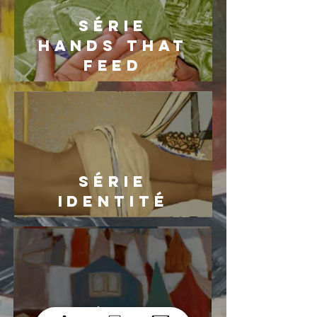
série
HANDS THAT
FEED
série
IDENTITé
série