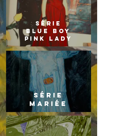
série
bLUE bOY
pINK lADY
sériE
mariée