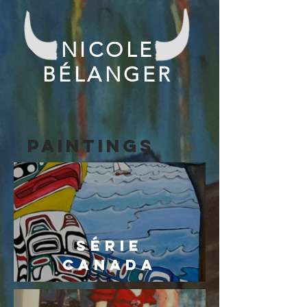
NICOLE
BÉLANGER
PAINTINGS
série
canada