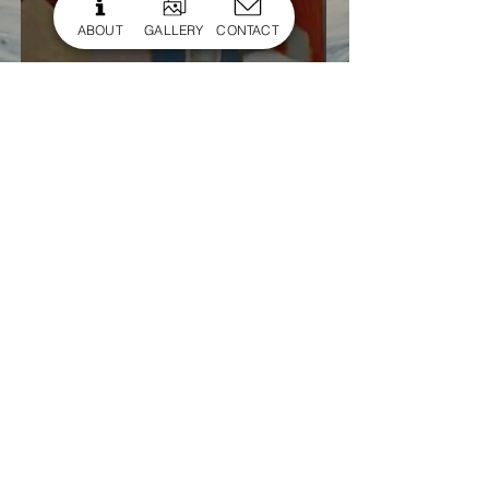
cRYSLER
ABOUT
GALLERY
CONTACT
hors
SéRIE
tout